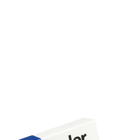
Ce médicament crée-t-il une dépendance?
Non, il n’y a pas de dépendance pharmacologique mais u
arrêt brutal est déconseillé.
Informations complémentaires sur Amlor
Conservation
Conservez à température ambiante (15–25 °C), à l’abri de
l’humidité et de la lumière.
Transport
Notre livraison en France est rapide, discrète et sécurisée,
avec suivi du colis en temps réel.
Service client
Pour toute question sur votre achat, notre équipe est
joignable au 02 31 62 92 30 ou via le formulaire en ligne.