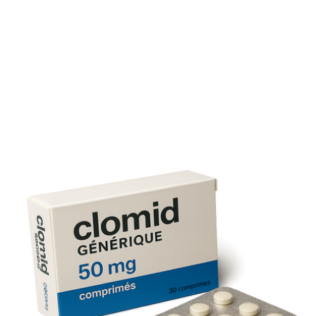
Clomid crée-t-il une dépendance?
Il n’y a pas de dépendance physiologique. Toutefois, la pr
prolongée sans suivi peut conduire à un usage inapproprié
Clomid et grossesse
Une fois la grossesse confirmée, il est indispensable
d’arrêter Clomid. Les effets teratogènes ne sont pas
démontrés, mais la poursuite du traitement n’a pas d’intérê