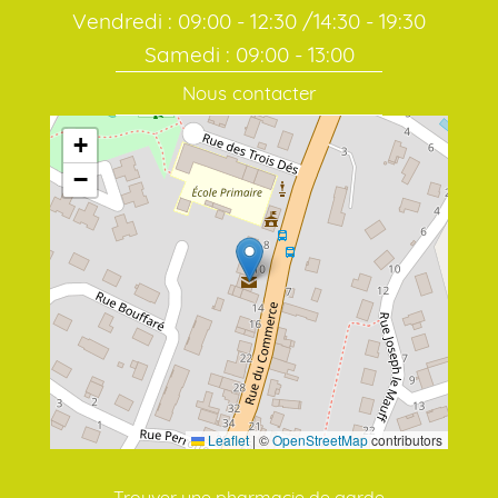
Vendredi : 09:00 - 12:30 /14:30 - 19:30
Samedi : 09:00 - 13:00
Nous contacter
+
−
Leaflet
|
©
OpenStreetMap
contributors
Trouver une pharmacie de garde