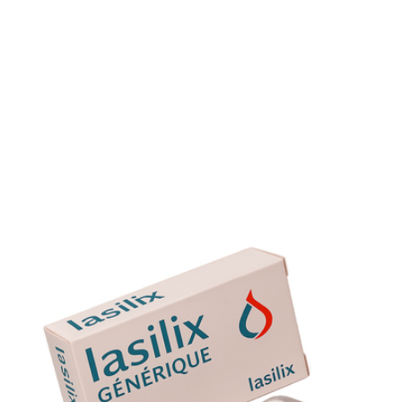
recommander des compléments en potassium ou un
diurétique épargnant le potassium.
Comment stocker le Lasilix générique?
Conserver à température ambiante, à l’abri de l’humidité e
de la lumière directe.
Peut-on conduire après une prise?
Évitez les activités nécessitant une vigilance élevée si vous
ressentez des vertiges ou une hypotension.