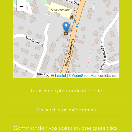
−
Leaflet
|
©
OpenStreetMap
contributors
Trouver une pharmacie de garde
Rechercher un médicament
Commandez vos soins en quelques clics: