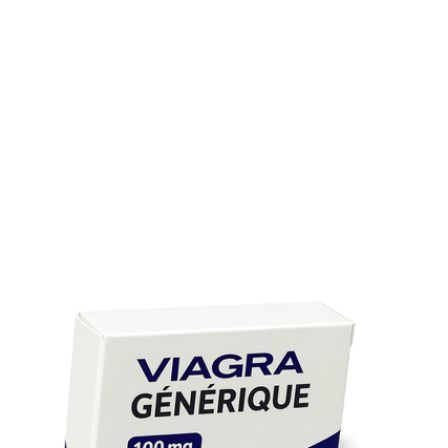
Le Viagra générique est-il aussi efficace que le
Viagra de marque?
Oui, la molécule est identique, seule la marque change. Le
générique respecte les mêmes standards de qualité.
Combien de temps avant de sentir l’effet?
Environ 30 à 60 minutes après la prise, sur un estomac lég
Puis-je boire de l’alcool?
Un verre ne pose pas de problème, mais l’excès réduit
l’efficacité et augmente les effets secondaires.