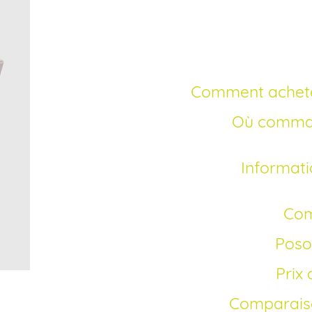
sans ord
Comment achet
Où commander Zithromax en ligne sans
Informations générales sur Zithromax
Co
Pos
Pri
Comparais