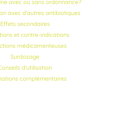
acine avec ou sans ordonnance?
on avec d’autres antibiotiques
Effets secondaires
tions et contre-indications
actions médicamenteuses
Surdosage
Conseils d’utilisation
mations complémentaires
la ciprofloxacine en France?
isation du générique de la ciprofloxacine,
ent est facilité pour les patients. Vous