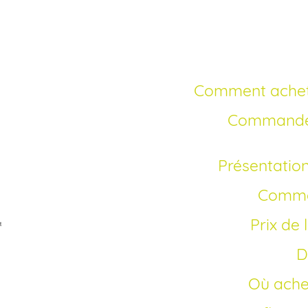
rapide pa
Comment achet
Commander ciprofloxacine en ligne sans
Présentatio
Comme
Prix d
Où ach