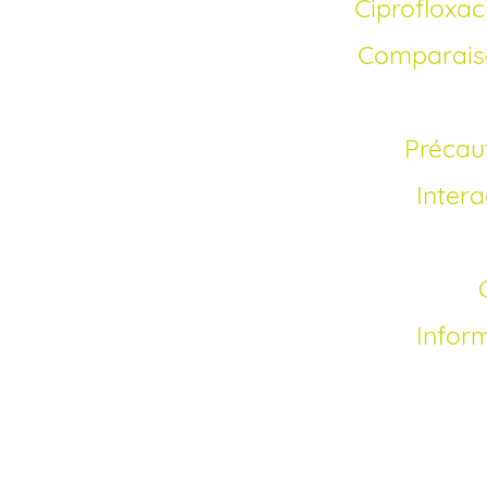
Ciproflox
Comparais
Précau
Inter
Infor
Comment acheter de 
Depuis la commercial
l’achat de ce médicam