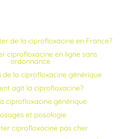
s cher
er de la ciprofloxacine en France?
ordonnance
n de la ciprofloxacine générique
nt agit la ciprofloxacine?
e la ciprofloxacine générique
Dosages et posologie
eter ciprofloxacine pas cher