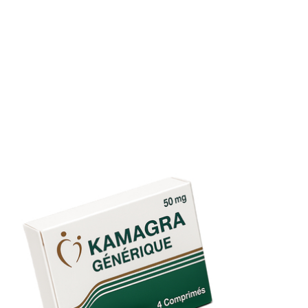
toute reprise d’un traitement par Sildenafil.
Effet sur la libido
Le Kamagra n’augmente pas directement le désir, mais
améliore la confiance en vos capacités érectiles.
Dépendance et usage répétitif
Pas d’addiction pharmacologique, mais un usage régulier
peut conduire à une dépendance psychologique. Utiliser d
façon responsable.