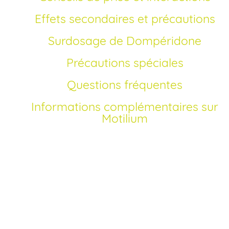
Effets secondaires et précautions
Surdosage de Dompéridone
Précautions spéciales
Questions fréquentes
Informations complémentaires sur
Motilium
Comment acheter Motilium générique en Franc
Depuis l’autorisation de la commercialisation de la
dompéridone générique, vous pouvez commander Motili
en ligne sans ordonnance auprès de Pharmacie Duport.
Nous proposons un processus d’achat sécurisé, simple et
rapide. Pour acheter Motilium en France, il vous suffit de