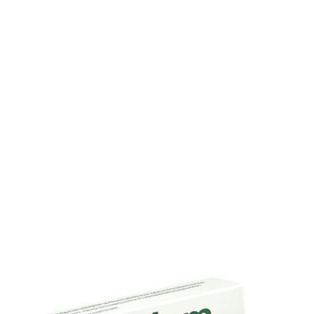
Personnes âgées – ajustement posologique;
Enfants – usage strictement médical.
Questions fréquentes
Motilium rend-il somnolent?
Peu fréquent, mais possible. Évitez la conduite si vous
ressentez une somnolence.
Puis-je prendre Motilium pendant la grossesse?
Sur avis médical uniquement.
Informations complémentaires sur Motilium
Stockage et conservation
Conserver à température ambiante, à l’abri de l’humidité e
de la lumière.
Dépendance et tolérance
Pas de phénomène de tolérance ou de dépendance
répertorié.