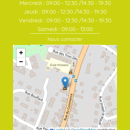
Mercredi : 09:00 - 12:30 /14:30 - 19:30
Jeudi : 09:00 - 12:30 /14:30 - 19:30
Vendredi : 09:00 - 12:30 /14:30 - 19:30
Samedi : 09:00 - 13:00
Nous contacter
+
−
Leaflet
|
©
OpenStreetMap
contributors