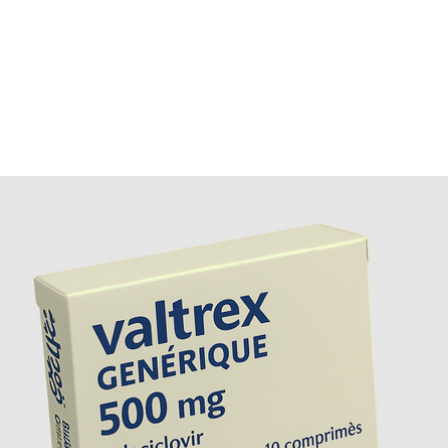
directement à notre pharmaciens pour contribuer à la
surveillance et la sécurité du traitement.
Aide et support
Notre équipe est joignable du lundi au vendredi de 9 h à 19
30 et le samedi de 9 h à 13 h. Pour toute question, appelez 
02 31 62 92 30.