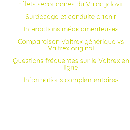
Effets secondaires du Valacyclovir
Surdosage et conduite à tenir
Interactions médicamenteuses
Comparaison Valtrex générique vs
Valtrex original
Questions fréquentes sur le Valtrex en
ligne
Informations complémentaires
Comment acheter Valtrex générique en France
Depuis la fin du brevet du Valtrex® original, son principe act
le valacyclovir, est proposé en version
générique
dans
diverses pharmacies en ligne. Acheter du Valtrex génériqu
en France est désormais simple grâce à notre plateforme