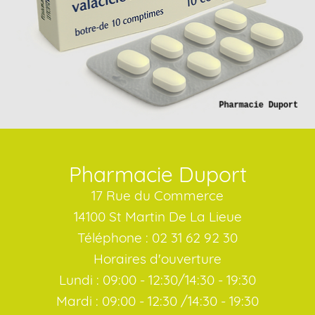
Pharmacie Duport
17 Rue du Commerce
14100 St Martin De La Lieue
Téléphone : 02 31 62 92 30
Horaires d'ouverture
Lundi : 09:00 - 12:30/14:30 - 19:30
Mardi : 09:00 - 12:30 /14:30 - 19:30