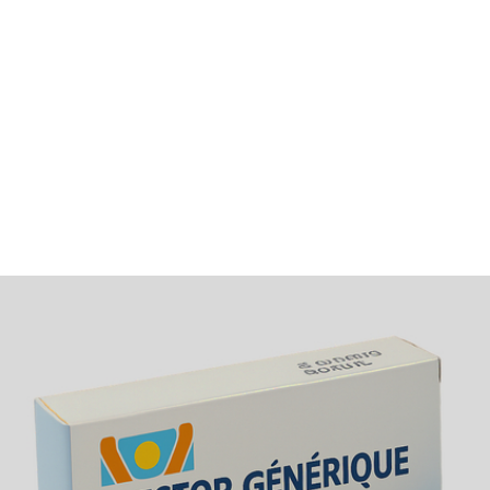
générique
Peut-on conduire pendant le traitement?
Le Crestor n’affecte pas la vigilance. Aucun recul n’indique
d’impact sur la conduite automobile.
Tolérance à long terme?
Bien toléré, à condition de respecter les contrôles médicau
Un mode de vie sain renforce l’efficacité.
Dépendance?
Pas de risque de dépendance pharmacologique. L’arrêt
brutal n’est toutefois pas recommandé sans avis médical.