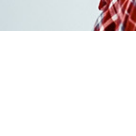
Achat crestor sans
ordonnance pas cher
Bienvenue sur notre plateforme de vente en ligne dédiée 
Crestor générique. Acheter votre traitement de rosuvastat
en France n’a jamais été aussi simple : pas d’ordonnance
requise, prix moins cher qu’en pharmacie traditionnelle et
livraison rapide.