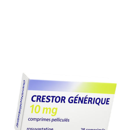
une activité physique régulière et contrôlez votre poids po
optimiser l’efficacité du traitement.
Suivi médical
Des bilans lipidiques tous les 3 à 6 mois sont recommand
pour adapter la posologie. Un suivi régulier garantit la
sécurité et l’efficacité du traitement.